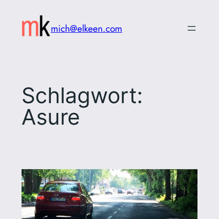
Zum
Inhalt
mich@elkeen.com
springen
Schlagwort:
Asure