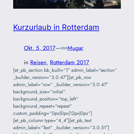
Kurzurlaub in Rotterdam
Okt. 5, 2017
—
Mugar
von
in
Reisen
, 
Rotterdam 2017
[et_pb_section bb_built=“1″ admin_label=“section“
_builder_version=“3.0.47″][et_pb_row
admin_label=“row“ _builder_version=“3.0.47″
background_size=“initial“
background_position=“top_left“
background_repeat=“repeat“
custom_padding=“0px|0px|12px|0px“]
[et_pb_column type=“4_4″][et_pb_text
admin_label=“Text“ _builder_version=“3.0.51″]