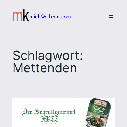
Zum
Inhalt
mich@elkeen.com
springen
Schlagwort:
Mettenden