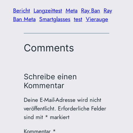
Bericht
Langzeittest
Meta
Ray Ban
Ray
Ban Meta
Smartglasses
test
Vierauge
Comments
Schreibe einen
Kommentar
Deine E-Mail-Adresse wird nicht
veröffentlicht.
Erforderliche Felder
sind mit
*
markiert
Kommentar
*