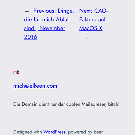
←
Previous:
Dinge,
Next:
CAO-
die für mich Abfall
Faktura auf
sind | November
MacOS X
2016
→
mich@elkeen.com
Die Domain dient nur der coolen Mailadresse, bitch!
Designed with
WordPress
, powered by beer