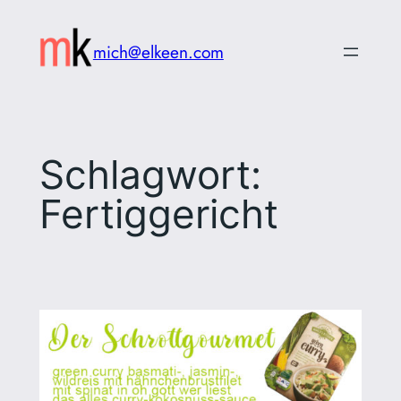
Zum
Inhalt
mich@elkeen.com
springen
Schlagwort:
Fertiggericht