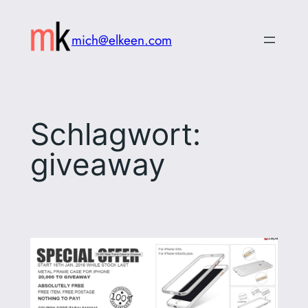
Zum
Inhalt
mich@elkeen.com
springen
Schlagwort:
giveaway