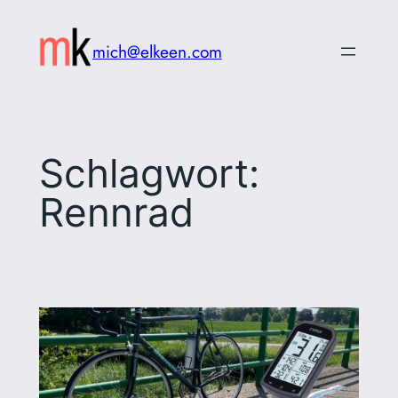
Zum
Inhalt
mich@elkeen.com
springen
Schlagwort:
Rennrad