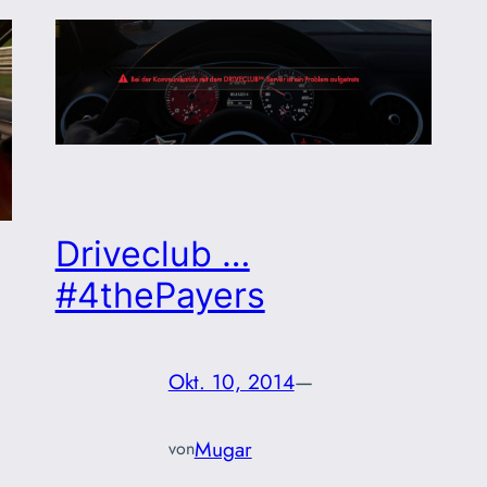
Driveclub …
#4thePayers
Okt. 10, 2014
—
Mugar
von