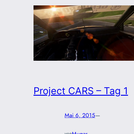
Project CARS – Tag 1
Mai 6, 2015
—
Mugar
von