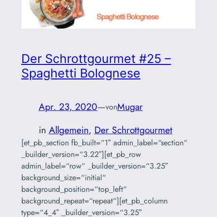
Der Schrottgourmet #25 –
Spaghetti Bolognese
Apr. 23, 2020
—
Mugar
von
in
Allgemein
, 
Der Schrottgourmet
[et_pb_section fb_built=“1″ admin_label=“section“
_builder_version=“3.22″][et_pb_row
admin_label=“row“ _builder_version=“3.25″
background_size=“initial“
background_position=“top_left“
background_repeat=“repeat“][et_pb_column
type=“4_4″ _builder_version=“3.25″