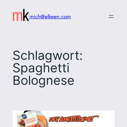
Zum
Inhalt
mich@elkeen.com
springen
Schlagwort:
Spaghetti
Bolognese