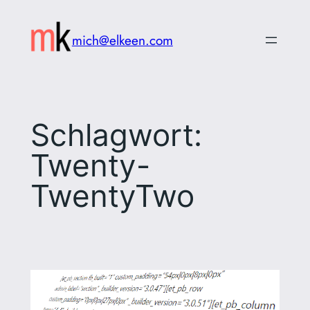
Zum
Inhalt
mich@elkeen.com
springen
Schlagwort:
Twenty-
TwentyTwo