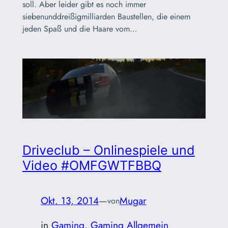
soll. Aber leider gibt es noch immer
siebenunddreißigmilliarden Baustellen, die einem
jeden Spaß und die Haare vom…
Driveclub – Onlinespiele und
Video #OMFGWTFBBQ
Okt. 13, 2014
—
Mugar
von
in
Gaming
, 
Gaming Allgemein