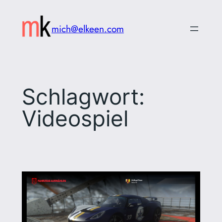
Zum
Inhalt
mich@elkeen.com
springen
Schlagwort:
Videospiel