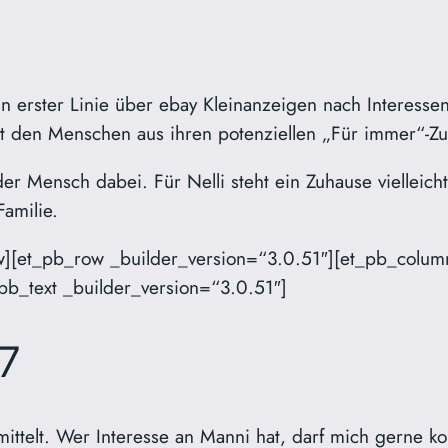
n erster Linie über ebay Kleinanzeigen nach Interess
t den Menschen aus ihren potenziellen „Für immer“-Z
er Mensch dabei. Für Nelli steht ein Zuhause vielleicht
Familie.
w][et_pb_row _builder_version=“3.0.51″][et_pb_colum
_pb_text _builder_version=“3.0.51″]
7
mittelt. Wer Interesse an Manni hat, darf mich gerne k