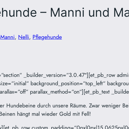
ehunde – Manni und Mar
n
Manni
, 
Nelli
, 
Pflegehunde
l=“section“ _builder_version=“3.0.47″][et_pb_row adm
ize=“initial“ background_position=“top_left“ backgr
rallax=“off“ parallax_method=“on“][et_pb_text _build
er Hundebeine durch unsere Räume. Zwar weniger Bei
 Beinen hängt mal wieder Gold mit Fell!
ow][et_pb_row custom_padding=“0px|0px|15.0625px|0p