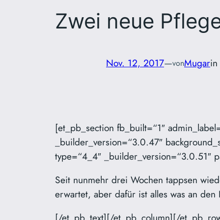
Zwei neue Pfleg
Nov. 12, 2017
—
Mugar
i
von
[et_pb_section fb_built=“1″ admin_labe
_builder_version=“3.0.47″ background_s
type=“4_4″ _builder_version=“3.0.51″ pa
Seit nunmehr drei Wochen tappsen wied
erwartet, aber dafür ist alles was an den
[/et_pb_text][/et_pb_column][/et_pb_r