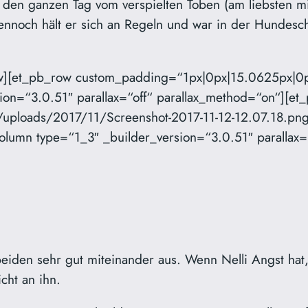
 den ganzen Tag vom verspielten Toben (am liebsten mit
nnoch hält er sich an Regeln und war in der Hundeschul
ow][et_pb_row custom_padding=“1px|0px|15.0625px|0p
ion=“3.0.51″ parallax=“off“ parallax_method=“on“][e
/uploads/2017/11/Screenshot-2017-11-12-12.07.18.png
lumn type=“1_3″ _builder_version=“3.0.51″ parallax=“
iden sehr gut miteinander aus. Wenn Nelli Angst hat,
cht an ihn.