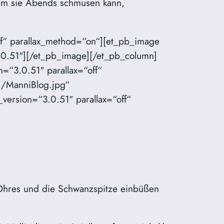
t wem sie Abends schmusen kann,
ff“ parallax_method=“on“][et_pb_image
.0.51″][/et_pb_image][/et_pb_column]
=“3.0.51″ parallax=“off“
1/ManniBlog.jpg“
version=“3.0.51″ parallax=“off“
n Ohres und die Schwanzspitze einbüßen