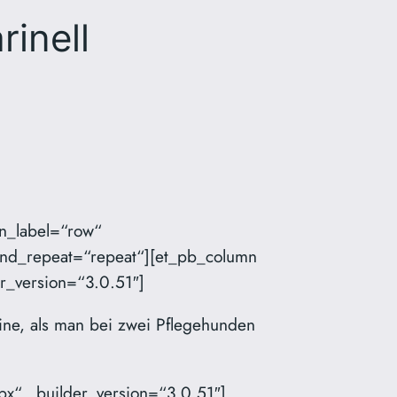
inell
in_label=“row“
ound_repeat=“repeat“][et_pb_column
er_version=“3.0.51″]
ne, als man bei zwei Pflegehunden
x“ _builder_version=“3.0.51″]