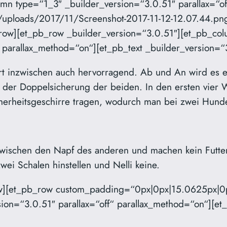
umn type=“1_3″ _builder_version=“3.0.51″ parallax=“o
/uploads/2017/11/Screenshot-2017-11-12-12.07.44.png
row][et_pb_row _builder_version=“3.0.51″][et_pb_co
“ parallax_method=“on“][et_pb_text _builder_version=“
t inzwischen auch hervorragend. Ab und An wird es ei
 der Doppelsicherung der beiden. In den ersten vier 
herheitsgeschirre tragen, wodurch man bei zwei Hunde
zwischen den Napf des anderen und machen kein Futter 
ei Schalen hinstellen und Nelli keine.
ow][et_pb_row custom_padding=“0px|0px|15.0625px|0p
on=“3.0.51″ parallax=“off“ parallax_method=“on“][et_