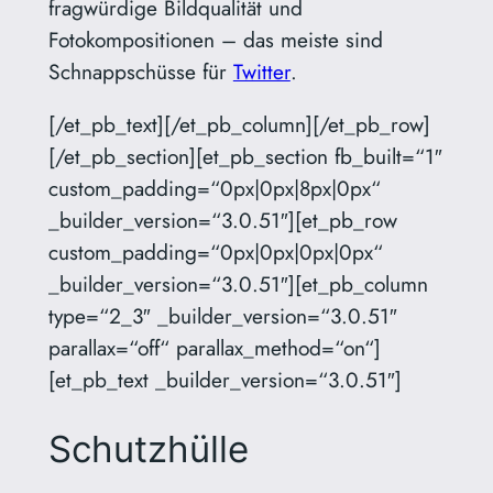
fragwürdige Bildqualität und
Fotokompositionen – das meiste sind
Schnappschüsse für
Twitter
.
[/et_pb_text][/et_pb_column][/et_pb_row]
[/et_pb_section][et_pb_section fb_built=“1″
custom_padding=“0px|0px|8px|0px“
_builder_version=“3.0.51″][et_pb_row
custom_padding=“0px|0px|0px|0px“
_builder_version=“3.0.51″][et_pb_column
type=“2_3″ _builder_version=“3.0.51″
parallax=“off“ parallax_method=“on“]
[et_pb_text _builder_version=“3.0.51″]
Schutzhülle