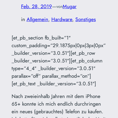
Feb. 28, 2019
—
Mugar
von
in
Allgemein
, 
Hardware
, 
Sonstiges
[et_pb_section fb_built=“1″
custom_padding=“29.1875px|0px|3px|0px“
_builder_version=“3.0.51″][et_pb_row
_builder_version=“3.0.51″][et_pb_column
type=“4_4″ _builder_version=“3.0.51″
parallax=“off“ parallax_method=“on“]
[et_pb_text _builder_version=“3.0.51″]
Nach zweieinhalb Jahren mit dem iPhone
6S+ konnte ich mich endlich durchringen
ein neues (gebrauchtes) Telefon zu kaufen.