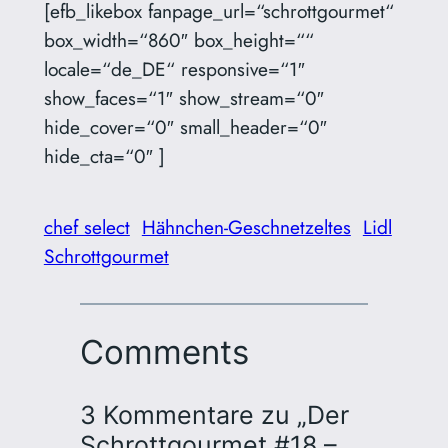
[efb_likebox fanpage_url=“schrottgourmet“
box_width=“860″ box_height=““
locale=“de_DE“ responsive=“1″
show_faces=“1″ show_stream=“0″
hide_cover=“0″ small_header=“0″
hide_cta=“0″ ]
chef select
Hähnchen-Geschnetzeltes
Lidl
Schrottgourmet
Comments
3 Kommentare zu „Der
Schrottgourmet #18 –