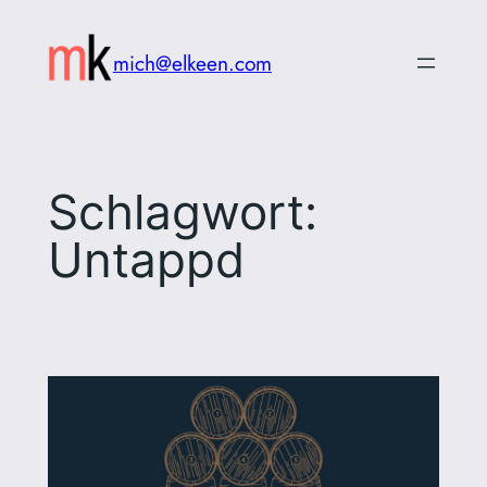
Zum
Inhalt
mich@elkeen.com
springen
Schlagwort:
Untappd